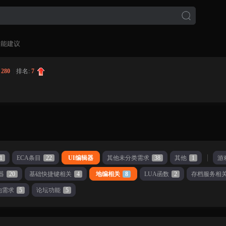
功能建议
:
280
|
排名:
7
1
ECA条目
22
UI编辑器
其他未分类需求
38
其他
1
游
器
20
基础快捷键相关
4
地编相关
8
LUA函数
2
存档服务相
他需求
5
论坛功能
5