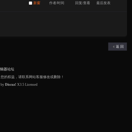
新窗
作者/时间
回复/查看
最后发表
返 回
编辑器论坛
了您的权益，请联系网站客服修改或删除！
d by
Discuz!
X3.5
Licensed