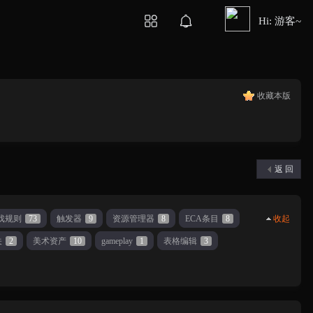
Hi: 游客~
收藏本版
返 回
戏规则
73
触发器
9
资源管理器
8
ECA条目
8
收起
关
2
美术资产
10
gameplay
1
表格编辑
3