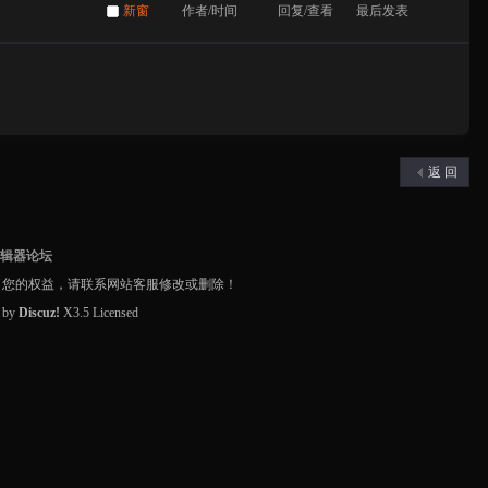
新窗
作者/时间
回复/查看
最后发表
返 回
编辑器论坛
了您的权益，请联系网站客服修改或删除！
d by
Discuz!
X3.5
Licensed