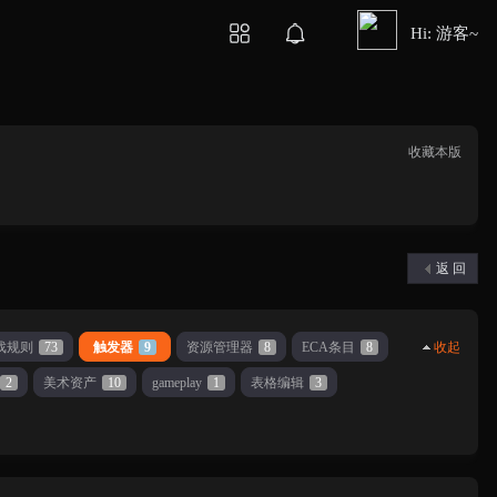
Hi: 游客~
收藏本版
返 回
戏规则
73
触发器
9
资源管理器
8
ECA条目
8
收起
2
美术资产
10
gameplay
1
表格编辑
3