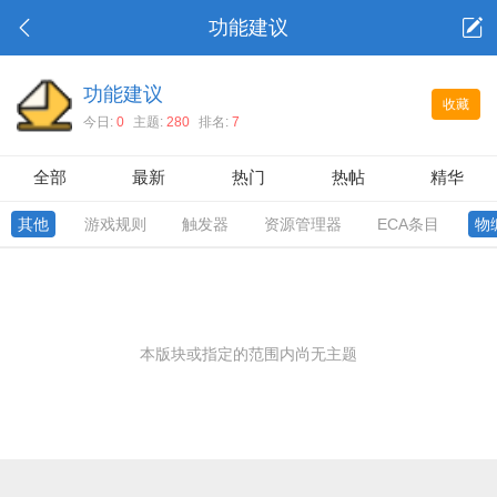
功能建议
功能建议
收藏
今日:
0
主题:
280
排名:
7
全部
最新
热门
热帖
精华
其他
游戏规则
触发器
资源管理器
ECA条目
物
本版块或指定的范围内尚无主题