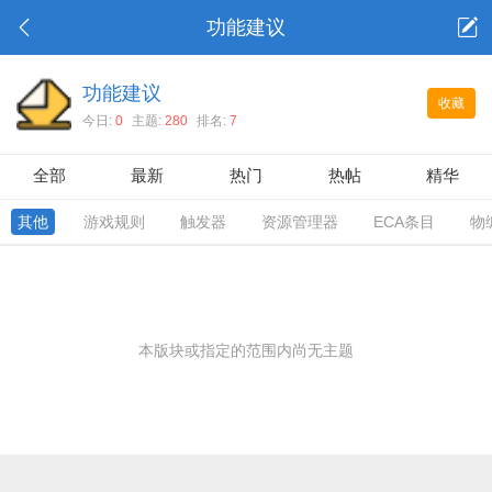
功能建议
功能建议
收藏
今日:
0
主题:
280
排名:
7
全部
最新
热门
热帖
精华
其他
游戏规则
触发器
资源管理器
ECA条目
物
本版块或指定的范围内尚无主题