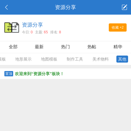
资源分享
资源分享
收藏
+2
今日:
0
主题:
65
排名:
8
全部
最新
热门
热帖
精华
模板
地形展示
地图模板
制作工具
美术物料
其他
欢迎来到“资源分享”板块！
置顶