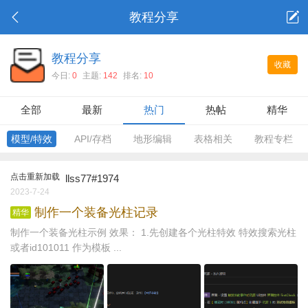
教程分享
教程分享
收藏
今日:
0
主题:
142
排名:
10
全部
最新
热门
热帖
精华
模型/特效
API/存档
地形编辑
表格相关
教程专栏
点击重新加载
llss77#1974
2023-7-24
制作一个装备光柱记录
精华
制作一个装备光柱示例 效果： 1.先创建各个光柱特效 特效搜索光柱
或者id101011 作为模板 ...