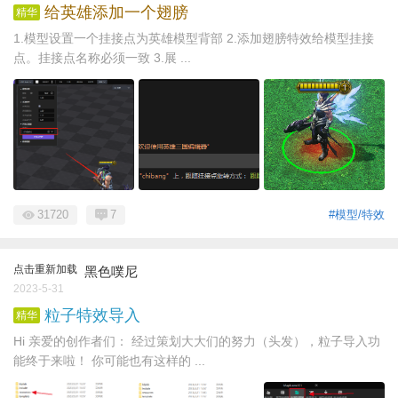
给英雄添加一个翅膀
精华
1.模型设置一个挂接点为英雄模型背部 2.添加翅膀特效给模型挂接
点。挂接点名称必须一致 3.展 ...
31720
7
#模型/特效
点击重新加载
黑色噗尼
2023-5-31
粒子特效导入
精华
Hi 亲爱的创作者们： 经过策划大大们的努力（头发），粒子导入功
能终于来啦！ 你可能也有这样的 ...