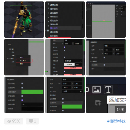
14图
9536
1
#模型/特效