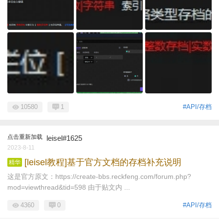
10580
1
#API/存档
点击重新加载
leisel#1625
2023-8-11
[leisel教程]基于官方文档的存档补充说明
精华
这是官方原文：https://create-bbs.reckfeng.com/forum.php?
mod=viewthread&tid=598 由于贴文内 ...
4360
0
#API/存档