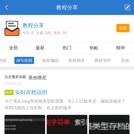
教程分享
教程分享
收藏
今日:
0
主题:
142
排名:
10
全部
最新
热门
热帖
精华
特效
API/存档
地形编辑
表格相关
教程专栏
其他
点击重新加载
黑色噗尼
2023-6-15
实时存档说明
精华
为了满足orpg等游戏类型的需要，在1.2.22版本后，编辑器修改了
存档功能的上传机制。在之前的版本 ...