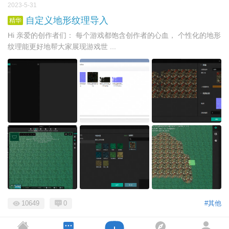
2023-5-31
自定义地形纹理导入
精华
Hi 亲爱的创作者们： 每个游戏都饱含创作者的心血， 个性化的地形
纹理能更好地帮大家展现游戏世 ...
10649
0
#其他