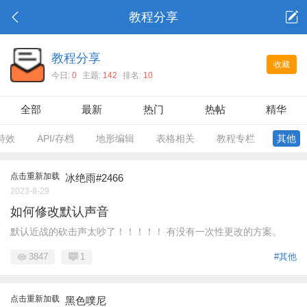
教程分享
教程分享
收藏
今日:
0
主题:
142
排名:
10
全部
最新
热门
热帖
精华
特效
API/存档
地形编辑
表格相关
教程专栏
其他
点击重新加载
冰绝雨#2466
2023-8-29
如何修改默认声音
默认近战的砍击声太吵了！！！！！ 有没有一次性更改的方案。
3847
1
#其他
点击重新加载
黑色噗尼