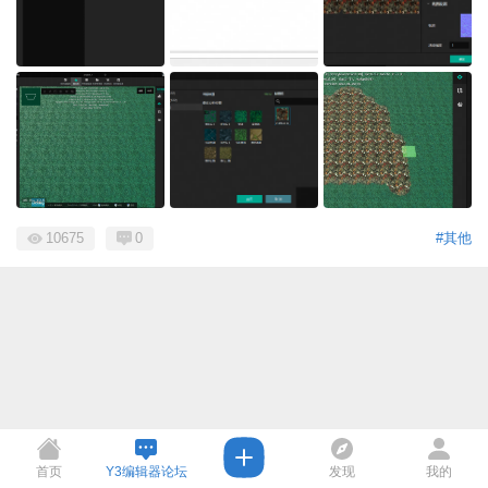
10675
0
#其他
首页
Y3编辑器论坛
发现
我的