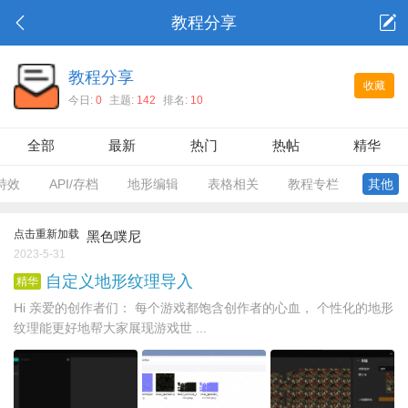
教程分享
教程分享
收藏
今日:
0
主题:
142
排名:
10
全部
最新
热门
热帖
精华
特效
API/存档
地形编辑
表格相关
教程专栏
其他
点击重新加载
黑色噗尼
2023-5-31
自定义地形纹理导入
精华
Hi 亲爱的创作者们： 每个游戏都饱含创作者的心血， 个性化的地形
纹理能更好地帮大家展现游戏世 ...