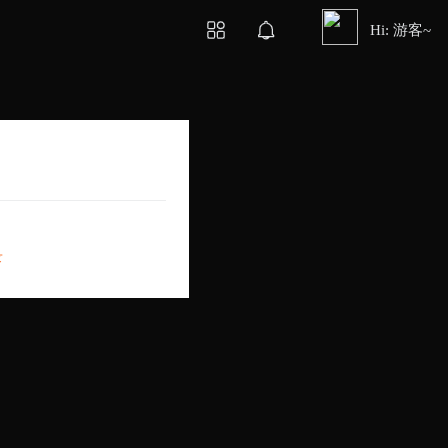
Hi: 游客~
录