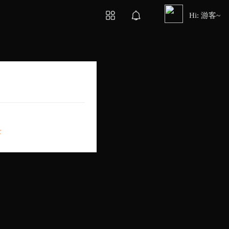
Hi: 游客~
录