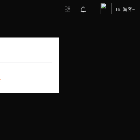
Hi: 游客~
录