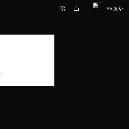
Hi: 游客~
录