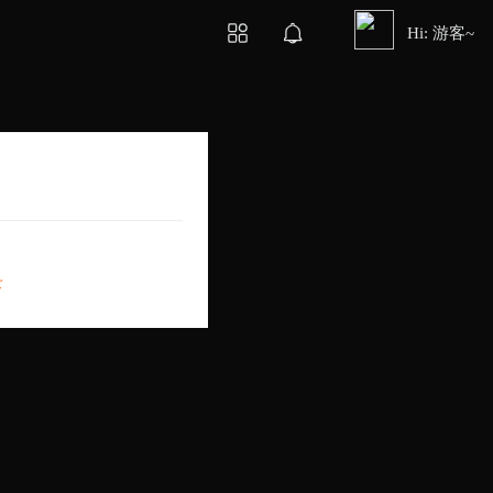
Hi: 游客~
录