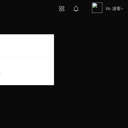
Hi: 游客~
录