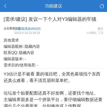
功能建议
[需求/建议]
发议一下个人对Y3编辑器的牢骚
点击重新加载
江北喝漓泉#8265
楼主
2023-5-18 22:39:33
6951
2
其他需求
编辑器昵称: 隐藏内容
联系QQ: 隐藏内容
编辑器版本: -
需求目的/使用场景: -
Y3估计是不被看 重的项目吧，全黑色幕墙找个东西
还真么难看，看不清页眉和菜单栏。
论坛发个贴要配图还真不好发啊，还要找个地址。
主编辑界面多是一个拼装平台，要仔细编辑数据还要
调出几个分界面发，分别修改或上传数据。