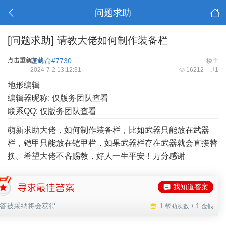
问题求助
[问题求助]
请教大佬如何制作装备栏
点击重新加载
汪司命#7730
楼主
2024-7-2 13:12:31
16212
1
地形编辑
编辑器昵称: 仅版务团队查看
联系QQ: 仅版务团队查看
萌新求助大佬，如何制作装备栏，比如武器只能放在武器
栏，铠甲只能放在铠甲栏，如果武器栏存在武器就会直接替
换。希望大佬不吝赐教，好人一生平安！万分感谢
我知道答案
答被采纳将会获得
1
1
帮助次数 +
金钱