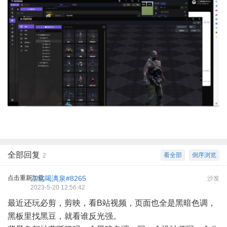
全部回复
看全部
倒序浏览
2
点击重新加载
江北喝漓泉#8265
沙发
2023-5-20 12:56:42
最近还玩必剪，剪映，看B站视频，页面也全是黑暗色调，
黑板里找黑豆，就看谁反光强。