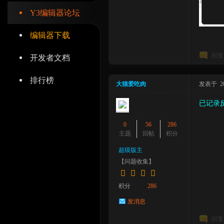
Y3编辑器论坛
编辑器下载
回复
开发者文档
辑
排行榜
大猫爱吃肉
发表于 2023
已记录
0
56
286
主题
回帖
积分
超级版主
器
【问题收集】
积分
286
发消息
回复