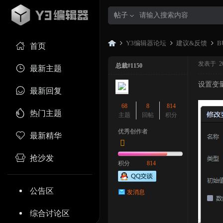
帖子
Y3编辑器论坛
建议&反馈
B
首页
发表于 2023
总裁#1150
最新主题
设置变
Y3
»
›
›
最新回复
68
8
814
热门主题
主题
回帖
积分
优秀创作者
最新精华
抢沙发
积分
814
编
公告区
发消息
综合讨论区