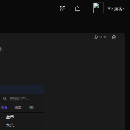
Hi: 游客~
5150
1
类。