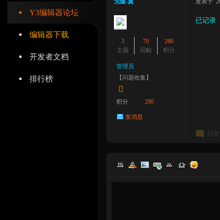
戈隆-翼
发表于 2023
Y3编辑器论坛
已记录
编辑器下载
3
70
280
主题
回帖
积分
开发者文档
辑
管理员
【问题收集】
排行榜
积分
280
发消息
回复
器