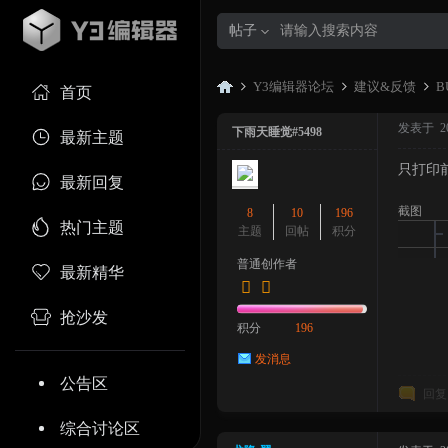
帖子
Y3编辑器论坛
建议&反馈
B
首页
发表于 2023
下雨天睡觉#5498
最新主题
只打印
Y3
»
›
›
最新回复
截图
8
10
196
热门主题
主题
回帖
积分
普通创作者
最新精华
抢沙发
积分
196
发消息
编
公告区
回复
综合讨论区