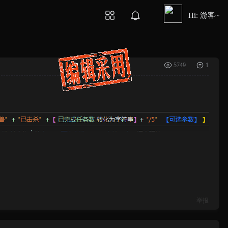
Hi: 游客~
5749
1
举报