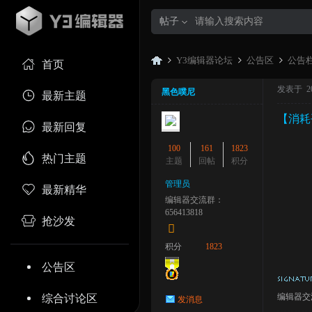
帖子
Y3编辑器论坛
公告区
公告
首页
发表于 202
黑色噗尼
最新主题
【消耗
Y3
»
›
›
最新回复
100
161
1823
热门主题
主题
回帖
积分
管理员
最新精华
编辑器交流群：
656413818
抢沙发
积分
1823
编
公告区
编辑器交流
综合讨论区
发消息