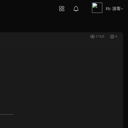
Hi: 游客~
17428
0