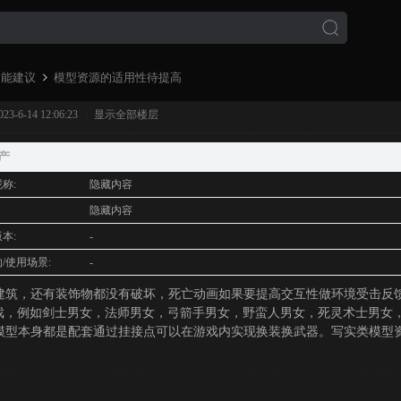
功能建议
模型资源的适用性待提高
-6-14 12:06:23
|
显示全部楼层
›
产
称:
隐藏内容
:
隐藏内容
本:
-
/使用场景:
-
建筑，还有装饰物都没有破坏，死亡动画如果要提高交互性做环境受击反
游戏，例如剑士男女，法师男女，弓箭手男女，野蛮人男女，死灵术士男女
模型本身都是配套通过挂接点可以在游戏内实现换装换武器。写实类模型