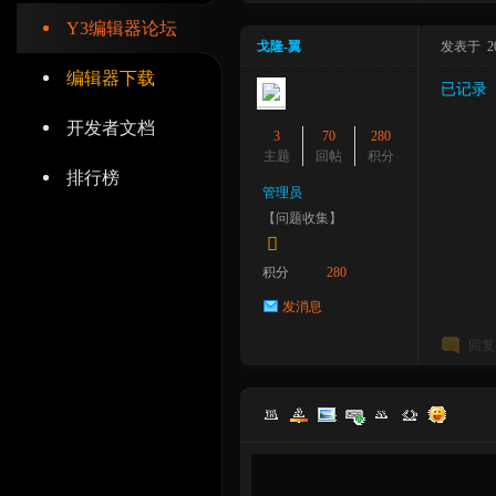
Y3编辑器论坛
戈隆-翼
发表于 2023
编辑器下载
已记录
开发者文档
辑
3
70
280
主题
回帖
积分
排行榜
管理员
【问题收集】
积分
280
发消息
回复
器