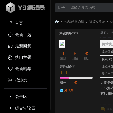
帖子
Y3编辑器论坛
建议&反馈
首页
发表于 2023
御宅游侠#7222
最新主题
Y3
»
›
›
美术资
最新回复
编辑器昵
4
0
65
热门主题
主题
回帖
积分
联系QQ
普通创作者
编辑器版
最新精华
需求目的
抢沙发
积分
65
大部分
RPG
发消息
衣服和
编
公告区
综合讨论区
回复