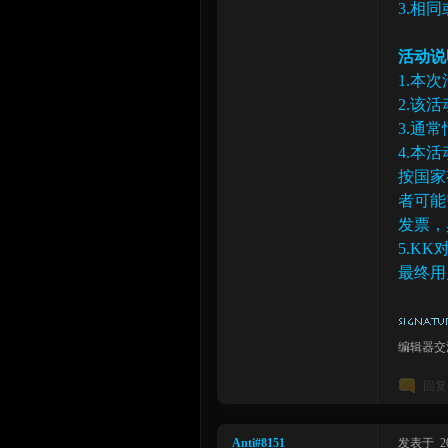
3.相
活动说
1.本次
2.该
3.通
4.本
按国家
者可能
发票，
5.K
最终用
编辑器交流
回复
Anti#8151
发表于 2023