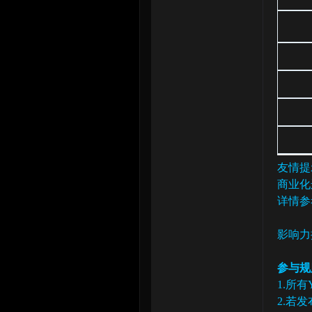
论
友情提
商业化
坛
详情参
影响力
参与规
1.所
2.若