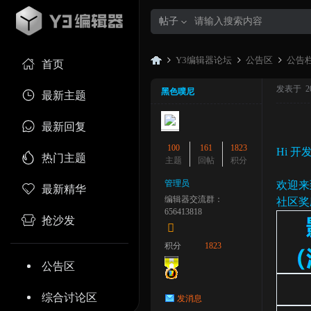
帖子
Y3编辑器论坛
公告区
公告
首页
发表于 2023
黑色噗尼
最新主题
Y3
»
›
›
最新回复
100
161
1823
Hi 
热门主题
主题
回帖
积分
管理员
欢迎来
最新精华
编辑器交流群：
社区奖
656413818
抢沙发
积分
1823
编
公告区
综合讨论区
发消息