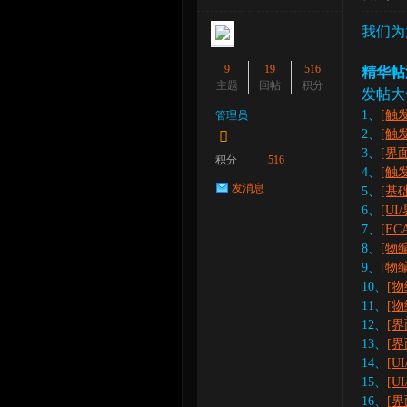
我们为
9
19
516
精华帖
主题
回帖
积分
发帖大
1、
[触
管理员
2、
[触
3、
[界
积分
516
4、
[触
发消息
5、
[基
6、
[U
7、
[E
8、
[物
9、
[物
10、
[物
11、
[物
12、
[
13、
[
14、
[U
15、
[U
16、
[