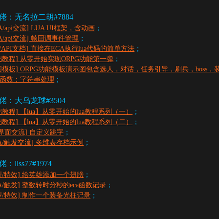
佬：无名拉二胡#7884
A/api交流] LUA UI框架，含动画
；
UA/api交流] 帧回调事件管理
；
ua/API文档] 直接在ECA执行lua代码的简单方法
；
础教程] 从零开始实现ORPG功能第一弹
；
图模板] ORPG功能模板演示图包含选人，对话，任务引导，刷兵，boss，
函数：字符串处理
；
佬：大乌龙球#3504
础教程] 【lua】从零开始的lua教程系列（一）
；
础教程] 【lua】从零开始的lua教程系列（二）
；
I/界面交流] 自定义跳字
；
CA/触发交流] 多维表存档示例
；
llss77#1974
型/特效] 给英雄添加一个翅膀
；
CA/触发] 整数转时分秒的eca函数记录
；
型/特效] 制作一个装备光柱记录
；