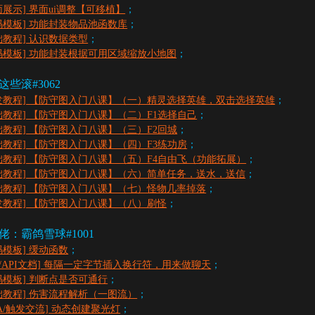
面展示] 界面ui调整【可移植】
；
码模板] 功能封装物品池函数库
；
础教程] 认识数据类型
；
码模板] 功能封装根据可用区域缩放小地图
；
些滚#3062
发教程] 【防守图入门八课】（一）精灵选择英雄，双击选择英雄
；
础教程] 【防守图入门八课】（二）F1选择自己
；
础教程] 【防守图入门八课】（三）F2回城
；
础教程] 【防守图入门八课】（四）F3练功房
；
础教程] 【防守图入门八课】（五）F4自由飞（功能拓展）
；
础教程] 【防守图入门八课】（六）简单任务，送水，送信
；
础教程] 【防守图入门八课】（七）怪物几率掉落
；
发教程] 【防守图入门八课】（八）刷怪
；
佬：霸鸽雪球#1001
码模板] 缓动函数
；
ua/API文档] 每隔一定字节插入换行符，用来做聊天
；
码模板] 判断点是否可通行
；
础教程] 伤害流程解析（一图流）
；
CA/触发交流] 动态创建聚光灯
；