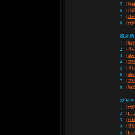
5、
[界
6、
[代
7、
[基
8、
[代
戳死嫩这
1、
[触
2、
[基
3、
[基
4、
[基
5、
[基
6、
[基
7、
[基
8、
[触
发帖大
1、
[代
2、
[L
3、
[代
4、
[基
5、
[E