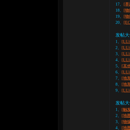
17、
[
18、
[
19、
[
20、
[
发帖大佬
1、
[LU
2、
[LU
3、
[LU
4、
[LU
5、
[其
6、
[LUA
7、
[地
8、
[地
9、
[L
发帖大
1、
[触
2、
[地
3、
[物
4、
[地