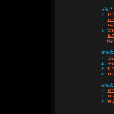
发帖大
1、
[LU
2、
[L
3、
[L
4、
[基
5、
[地
6、
封装
发帖大
1、
[基
2、
[基
3、
[U
4、
[E
发帖大佬：
1、
[模
2、
[E
3、
[模