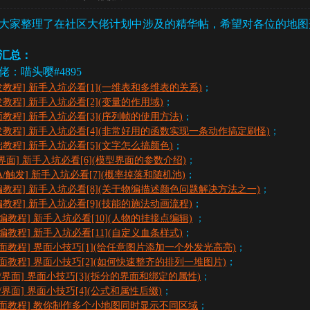
大家整理了在社区大佬计划中涉及的精华帖，希望对各位的地图
汇总：
佬：喵头嘤#4895
发教程] 新手入坑必看[1](一维表和多维表的关系)
；
发教程] 新手入坑必看[2](变量的作用域)
；
面教程] 新手入坑必看[3](序列帧的使用方法)
；
发教程] 新手入坑必看[4](非常好用的函数实现一条动作搞定刷怪)
；
础教程] 新手入坑必看[5](文字怎么搞颜色)
；
I/界面] 新手入坑必看[6](模型界面的参数介绍)
；
CA/触发] 新手入坑必看[7](概率掉落和随机池)
；
编教程​] 新手入坑必看[8](关于物编描述颜色问题解决方法之一)
；
编教程​] 新手入坑必看[9](技能的施法动画流程)
；
编教程​] 新手入坑必看[10](人物的挂接点编辑)
；
编教程​] 新手入坑必看[11](自定义血条样式)
；
界面教程] 界面小技巧[1](给任意图片添加一个外发光高亮)
；
界面教程] 界面小技巧[2](如何快速整齐的排列一堆图片)
；
I/界面] 界面小技巧[3](拆分的界面和绑定的属性)
；
I/界面] 界面小技巧[4](公式和属性后缀)
；
界面教程] 教你制作多个小地图同时显示不同区域
；