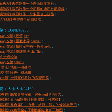
界面教程] 教你制作一个自适应文本框
；
物编教程​] 教你制作一个简易的通用被动模板
；
物编教程​] 教你制作一个多重攻击技能
；
ECA/触发] 教你做个范围拾取
；
：EGNE#6985
A/api交流] 插值,lerp
；
A/api交流] 函数求导,derivat
；
A/api交流] 按给定字符串拆分,split
；
A/api交流] 洗牌算法,shuffle
；
他] 一点经验
；
/api交流] atant2
；
形交流] 地形平滑处理
；
形交流] 噪声生成地形
；
UA交流] 一种事件机制的实现思路
；
佬：大头大头#4169
发教程] 触发器教程第一课debug打印调试
；
图模板] 界面ui制作计时器窗口【可移植】
；
编教程​] 复合属性、力量、敏捷、智力的设置与应用
；
图模板] 模仿黄金矿工制作的法老矿工地图
；