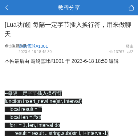
教程分享
[Lua功能]
每隔一定字节插入换行符，用来做聊
天
点击重新加载
霸鸽雪球#1001
楼主
2023-6-18 18:45:30
13767
2
本帖最后由 霸鸽雪球#1001 于 2023-6-18 18:50 编辑
--每隔一定
字节
插入换行符
function
insert_newline
(
str
,
interval
)
local
result
=
""
local
len
=
#
str
for
i
=
1
,
len
,
interval
do
result
=
result
..
string.sub
(
str
,
i
,
i
+
interval
-
1
)