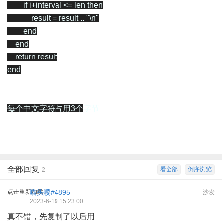
if
i
+
interval
<=
len
then
result
=
result
..
"
\n
"
end
end
return
result
end
每个中文字符占用3个
字节
全部回复
看全部
倒序浏览
2
点击重新加载
喵头嘤#4895
沙发
2023-6-19 15:23:00
真不错，先复制了以后用