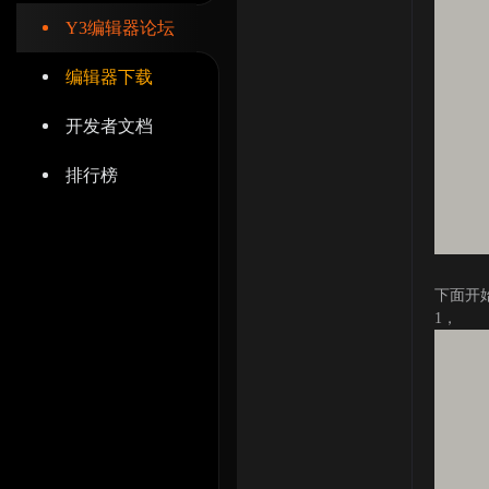
Y3编辑器论坛
编辑器下载
开发者文档
辑
排行榜
下面开
1， 首
器