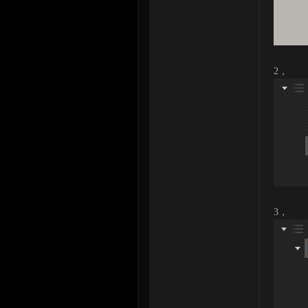
2， 给
3， 