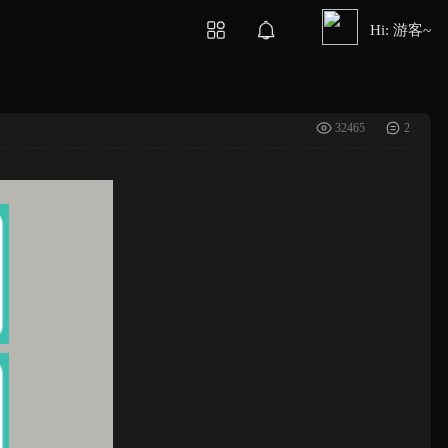
Hi: 游客~
32465
2