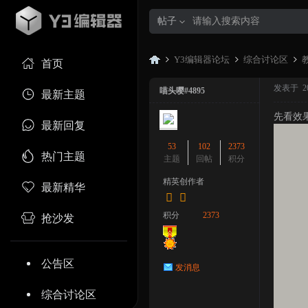
帖子
Y3编辑器论坛
综合讨论区
首页
发表于 2023
喵头嘤#4895
最新主题
先看效
Y3
»
›
›
最新回复
53
102
2373
热门主题
主题
回帖
积分
精英创作者
最新精华
积分
2373
抢沙发
编
公告区
发消息
综合讨论区