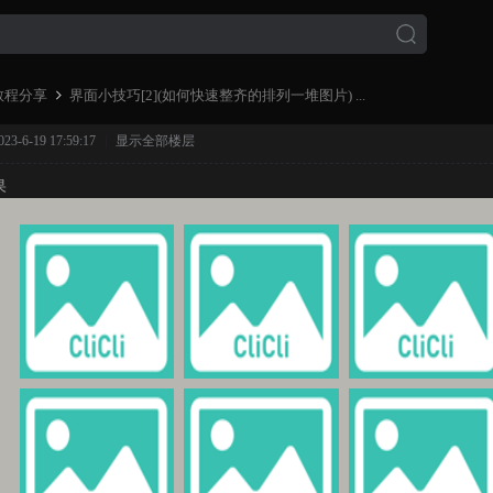
教程分享
界面小技巧[2](如何快速整齐的排列一堆图片) ...
-6-19 17:59:17
|
显示全部楼层
果
›