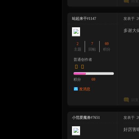
回复
站起来干#1147
发表于 2023
多谢大
2
7
69
主题
回帖
积分
普通创作者
积分
69
发消息
回复
小范爱魔兽#7651
发表于 2023
好厉害