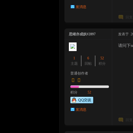
发消息
回复
思绪亦成妖#2897
发表于 2023
请问下s
1
6
52
主题
回帖
积分
普通创作者
积分
52
发消息
回复