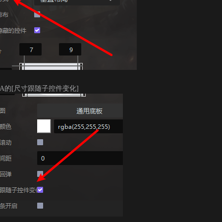
A的[尺寸跟随子控件变化]