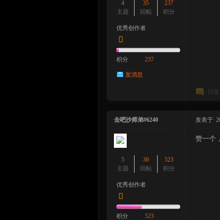
4
35
237
主题
回帖
积分
优秀创作者
积分
237
发消息
回复
去吧沙师弟#6240
发表于 2023
赞一个
5
30
523
主题
回帖
积分
优秀创作者
积分
523