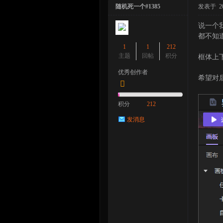
随机死一个#1385
发表于 2024
说一个
都不知
1
1
212
主题
回帖
积分
框体上
优秀创作者
希望对
积分
212
发消息