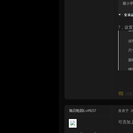
7，设
回复
旭日轮回Lv#9257
发表于 2023
可否加