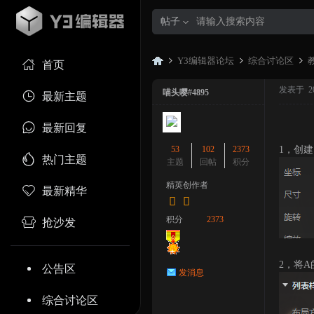
帖子
Y3编辑器论坛
综合讨论区
首页
发表于 2023
喵头嘤#4895
最新主题
Y3
»
›
›
最新回复
53
102
2373
1，创建
热门主题
主题
回帖
积分
精英创作者
最新精华
积分
2373
抢沙发
编
2，将
公告区
发消息
综合讨论区