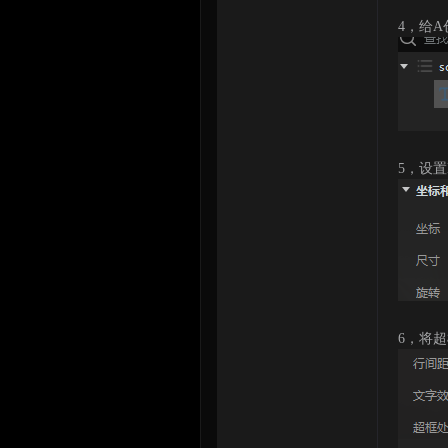
4，给A创
论
5，设
坛
6，将