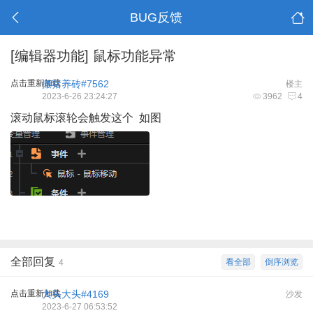
BUG反馈
[编辑器功能]
鼠标功能异常
点击重新加载
搬猪养砖#7562
楼主
2023-6-26 23:24:27
3962
4
滚动鼠标滚轮会触发这个 如图
全部回复
看全部
倒序浏览
4
点击重新加载
大头大头#4169
沙发
2023-6-27 06:53:52