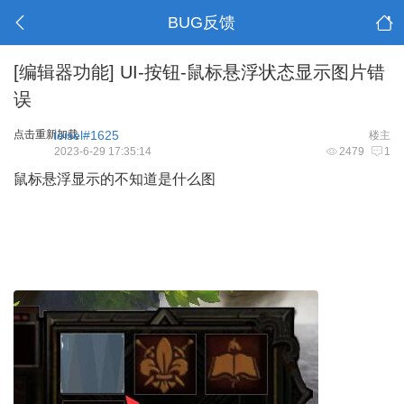
BUG反馈
[编辑器功能]
UI-按钮-鼠标悬浮状态显示图片错
误
点击重新加载
leisel#1625
楼主
2023-6-29 17:35:14
2479
1
鼠标悬浮显示的不知道是什么图