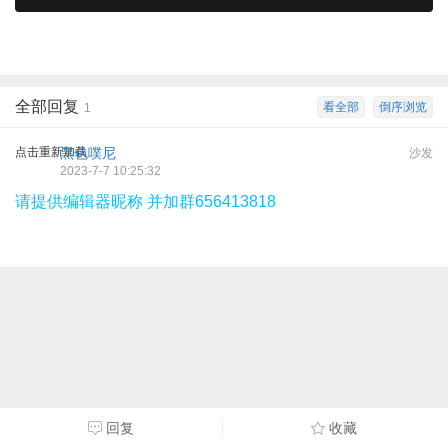
全部回复
看全部
倒序浏览
1
点击重新加载
黑色噗尼
沙发
2023-7-7 10:25:32
请提供编辑器昵称 并加群656413818
回复
收藏