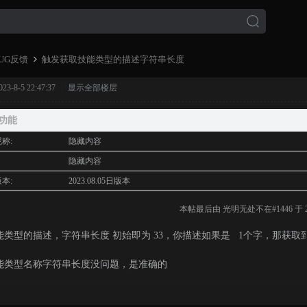
UG反馈
触发获取技能类型的描述字符串长度
3-8-5 22:47:37
|
显示全部楼层
›
功能
称:
隐藏内容
:
隐藏内容
本:
2023.08.05日版本
本帖最后由 光明无处不在#1446 于 2023
能类型的描述，字符串长度 初始即为 33，你描述如果是 1个字，那获取到
能类型名称字符串长度没问题，是准确的