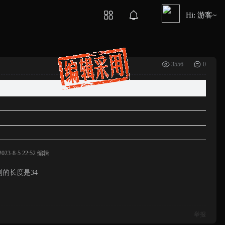
Hi: 游客~
3556
0
-8-5 22:52 编辑
的长度是34
举报