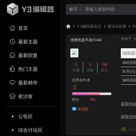
帖子
Y3编辑器论坛
建议&反馈
B
首页
发表于 202
光明无处不在#1446
最新主题
Y3
»
›
›
编辑器
最新回复
编辑器昵
13
9
768
热门主题
主题
回帖
积分
联系QQ
优秀创作者
编辑器版
最新精华
抢沙发
积分
768
获取技
发消息
编
公告区
获取技
综合讨论区
回复