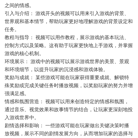
之间的情感。
引入与介绍： 游戏开头的视频可以用来引入游戏的背景、
世界观和基本情节，帮助玩家更好地理解游戏的背景设定和
任务。
教程与指导： 视频可以用作教程，展示游戏的基本玩法、
控制方式以及策略。这有助于玩家更快地上手游戏，并掌握
游戏的核心机制。
环境展示： 游戏中的视频可以展示游戏世界的美景、景观
和环境细节，以提升玩家的沉浸感和游戏体验。
奖励与成就： 某些游戏可能在玩家获得重要成就、解锁特
殊奖励或完成关键任务时播放视频，以奖励玩家的努力并增
强满足感。
情感和氛围营造： 视频可以用来创造特定的情感和氛围，
通过音乐、视觉效果和故事情节的结合，让玩家更深刻地投
入游戏世界中。
剧情选择和影响： 一些游戏可能在玩家做出关键决策时播
放视频，展示不同的剧情发展方向，从而增加玩家的选择与