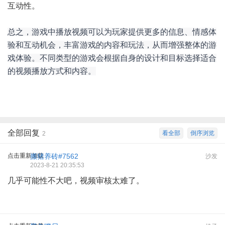
互动性。
总之，游戏中播放视频可以为玩家提供更多的信息、情感体
验和互动机会，丰富游戏的内容和玩法，从而增强整体的游
戏体验。不同类型的游戏会根据自身的设计和目标选择适合
的视频播放方式和内容。
全部回复
看全部
倒序浏览
2
点击重新加载
搬猪养砖#7562
沙发
2023-8-21 20:35:53
几乎可能性不大吧，视频审核太难了。