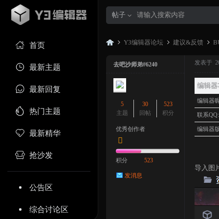
帖子
Y3编辑器论坛
建议&反馈
B
首页
发表于 2023
去吧沙师弟#6240
最新主题
Y3
»
›
›
编辑器
最新回复
编辑器昵
5
30
523
热门主题
主题
回帖
积分
联系QQ
优秀创作者
编辑器版
最新精华
抢沙发
积分
523
导入图
发消息
编
公告区
综合讨论区