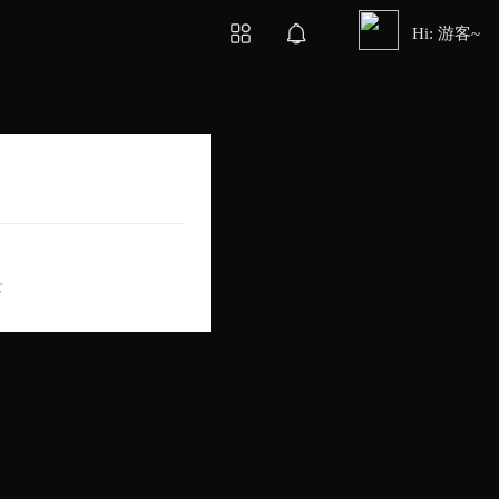
Hi: 游客~
录