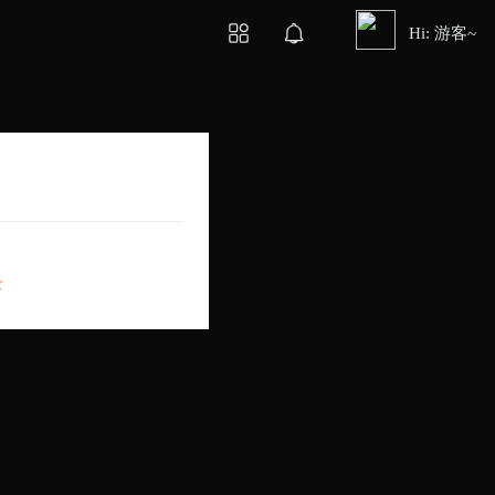
Hi: 游客~
录