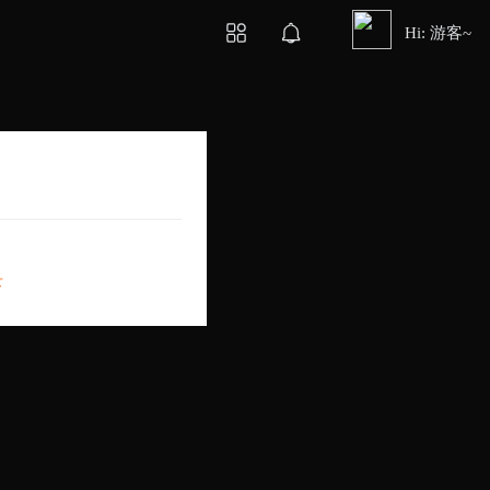
Hi: 游客~
录