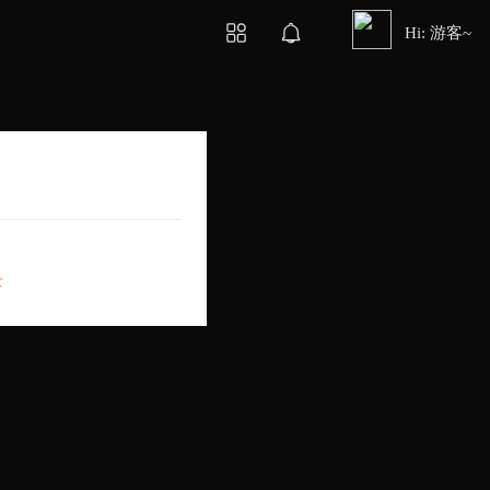
Hi: 游客~
录