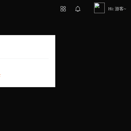
Hi: 游客~
录