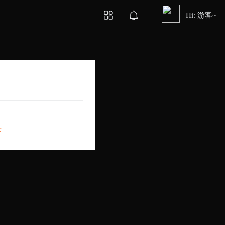
Hi: 游客~
录