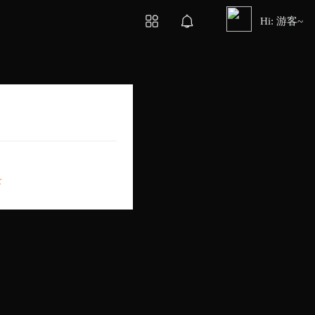
Hi: 游客~
录