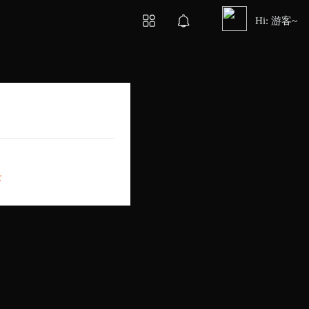
Hi: 游客~
录