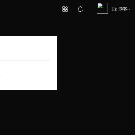
Hi: 游客~
录