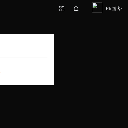
Hi: 游客~
录