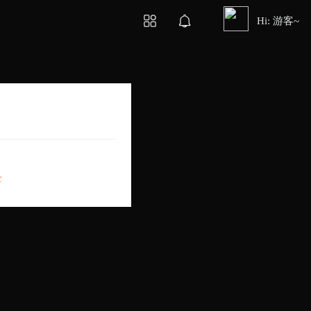
Hi: 游客~
录