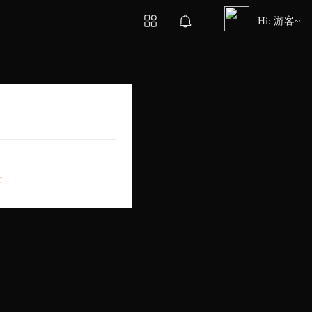
Hi: 游客~
录