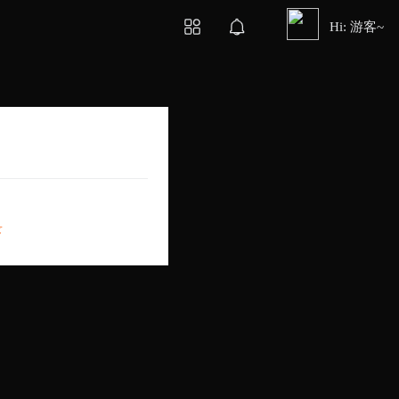
Hi: 游客~
录