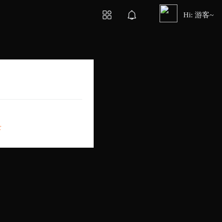
Hi: 游客~
录