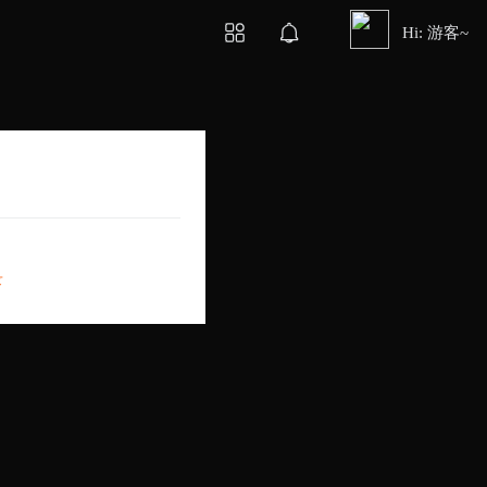
Hi: 游客~
录