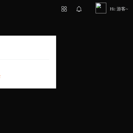
Hi: 游客~
录