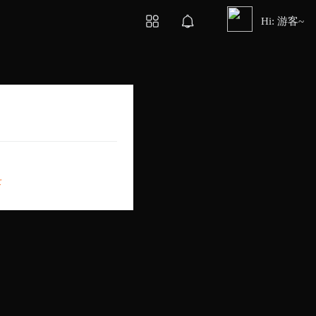
Hi: 游客~
录