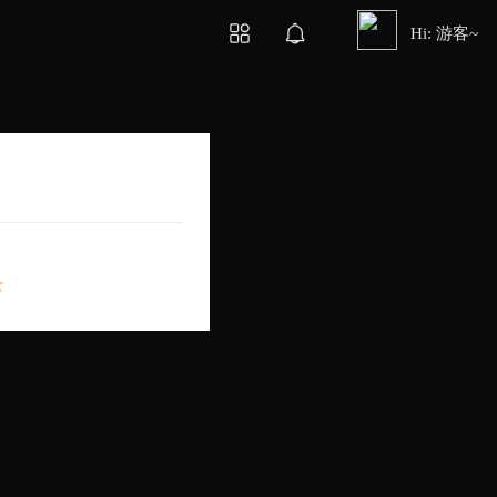
Hi: 游客~
录